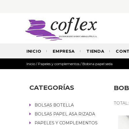
INICIO
EMPRESA
TIENDA
CON
Inicio
/
Papeles y complementos
/
Bobina papel seda
CATEGORÍAS
BOB
TOTAL:
BOLSAS BOTELLA
BOLSAS PAPEL ASA RIZADA
PAPELES Y COMPLEMENTOS