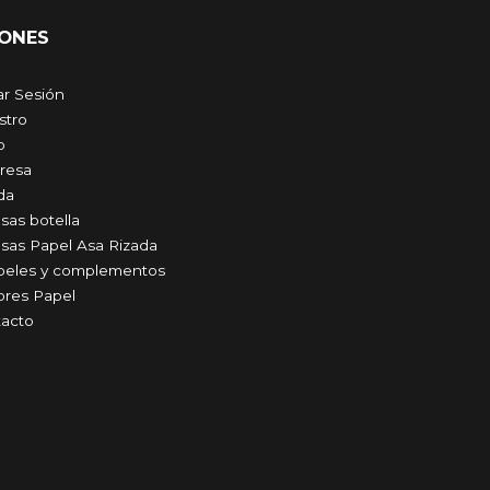
ONES
iar Sesión
stro
o
resa
da
sas botella
sas Papel Asa Rizada
peles y complementos
bres Papel
acto