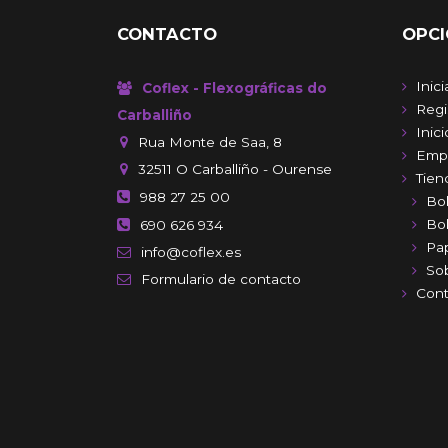
CONTACTO
OPCI
Inic
Coflex - Flexográficas do
Regi
Carballiño
Inici
Rua Monte de Saa, 8
Emp
32511
O Carballiño - Ourense
Tien
988 27 25 00
Bol
Bol
690 626 934
Pa
info@coflex.es
So
Formulario
de contacto
Cont